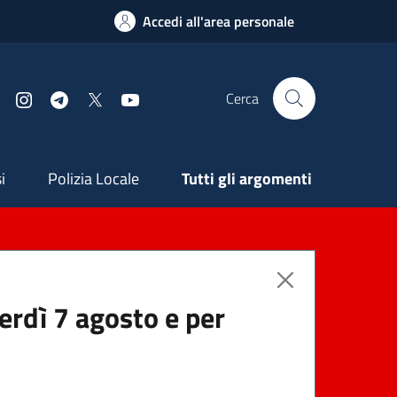
Accedi all'area personale
Cerca
Facebook
Instagram
Telegram
X
YouTube
ndaria
i
Polizia Locale
Tutti gli argomenti
nerdì 7 agosto e per