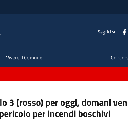
a
Seguici su
Seco
Vivere il Comune
Concors
llo 3 (rosso) per oggi, domani ve
pericolo per incendi boschivi