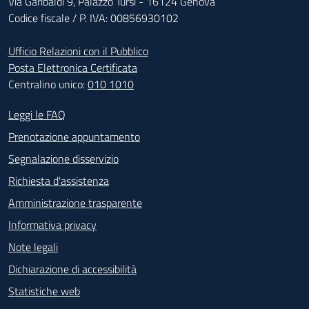
Via Garibaldi 9, Palazzo Tursi - 16124 Genova
Codice fiscale / P. IVA: 00856930102
Ufficio Relazioni con il Pubblico
Posta Elettronica Certificata
Centralino unico:
010 1010
Footer - Contatti
Leggi le FAQ
Prenotazione appuntamento
Segnalazione disservizio
Richiesta d'assistenza
Amministrazione trasparente
Informativa privacy
Note legali
Dichiarazione di accessibilità
Statistiche web