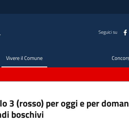
a
Seguici su
Seco
Vivere il Comune
Concors
llo 3 (rosso) per oggi e per doman
ndi boschivi