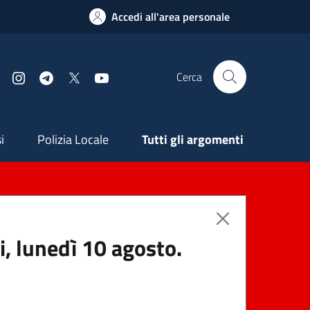
Accedi all'area personale
Cerca
Facebook
Instagram
Telegram
X
YouTube
ndaria
i
Polizia Locale
Tutti gli argomenti
i, lunedì 10 agosto.