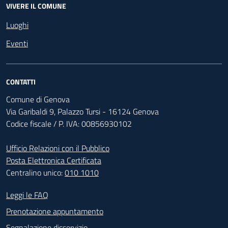
VIVERE IL COMUNE
Luoghi
Eventi
CONTATTI
Comune di Genova
Via Garibaldi 9, Palazzo Tursi - 16124 Genova
Codice fiscale / P. IVA: 00856930102
Ufficio Relazioni con il Pubblico
Posta Elettronica Certificata
Centralino unico:
010 1010
Footer - Contatti
Leggi le FAQ
Prenotazione appuntamento
Segnalazione disservizio