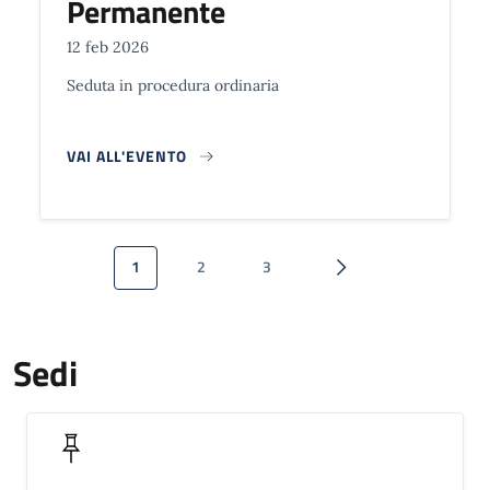
Permanente
12 feb 2026
Seduta in procedura ordinaria
VAI ALL'EVENTO
Paginazione
1
2
3
Pagina attuale
Pagina
Pagina
Pagina successiva
Sedi