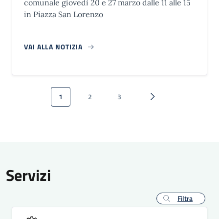
comunale giovedì 20 e 27 marzo dalle 11 alle 15
in Piazza San Lorenzo
VAI ALLA NOTIZIA
Paginazione
1
2
3
Pagina attuale
Pagina
Pagina
Pagina successiva
Servizi
Filtra