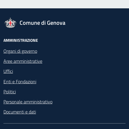
logo Unione Europea
Comune di Genova
Footer - Navigazione
AMMINISTRAZIONE
Organi di governo
Aree amministrative
Uffici
Enti e Fondazioni
Politici
Personale amministrativo
Documenti e dati