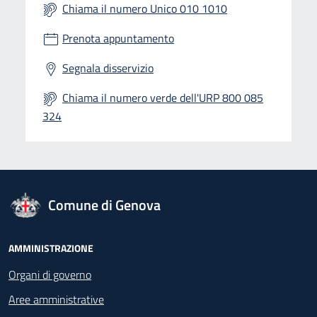
Chiama il numero Unico 010 1010
Prenota appuntamento
Segnala disservizio
Chiama il numero verde dell'URP 800 085
324
logo Unione Europea
Comune di Genova
Footer - Navigazione
AMMINISTRAZIONE
Organi di governo
Aree amministrative