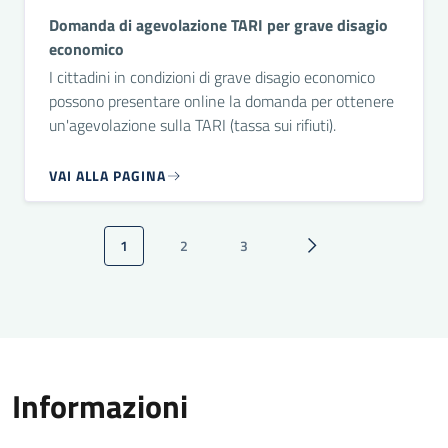
Domanda di agevolazione TARI per grave disagio
economico
I cittadini in condizioni di grave disagio economico
possono presentare online la domanda per ottenere
un'agevolazione sulla TARI (tassa sui rifiuti).
VAI ALLA PAGINA
Paginazione
1
2
3
Pagina attuale
Pagina
Pagina
Pagina successiva
Informazioni