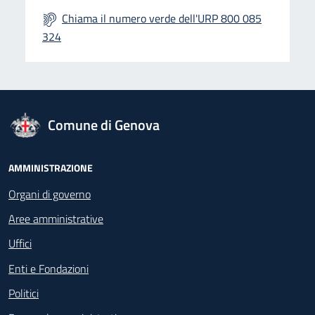
Chiama il numero verde dell'URP 800 085
324
logo Unione Europea
Comune di Genova
Footer - Navigazione
AMMINISTRAZIONE
Organi di governo
Aree amministrative
Uffici
Enti e Fondazioni
Politici