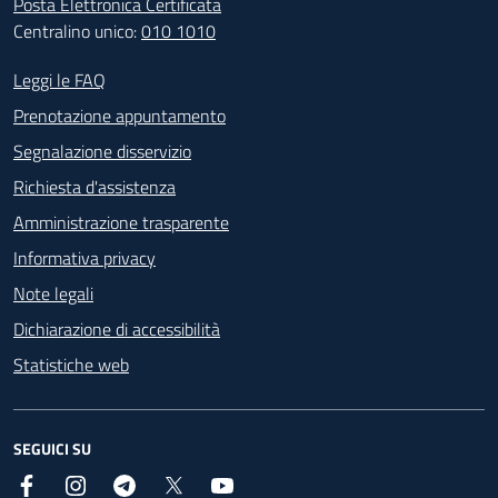
Posta Elettronica Certificata
Centralino unico:
010 1010
Footer - Contatti
Leggi le FAQ
Prenotazione appuntamento
Segnalazione disservizio
Richiesta d'assistenza
Amministrazione trasparente
Informativa privacy
Note legali
Dichiarazione di accessibilità
Statistiche web
SEGUICI SU
Facebook
Instagram
Telegram
X
YouTube