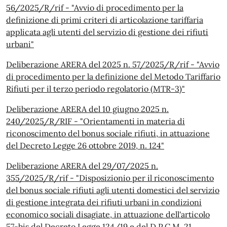
56/2025/R/rif - "Avvio di procedimento per la
definizione di primi criteri di articolazione tariffaria
applicata agli utenti del servizio di gestione dei rifiuti
urbani"
Deliberazione ARERA del 2025 n. 57/2025/R/rif - "Avvio
di procedimento per la definizione del Metodo Tariffario
Rifiuti per il terzo periodo regolatorio (MTR-3)"
Deliberazione ARERA del 10 giugno 2025 n.
240/2025/R/RIF - "Orientamenti in materia di
riconoscimento del bonus sociale rifiuti, in attuazione
del Decreto Legge 26 ottobre 2019, n. 124"
Deliberazione ARERA del 29/07/2025 n.
355/2025/R/rif - "Disposizionio per il riconoscimento
del bonus sociale rifiuti agli utenti domestici del servizio
di gestione integrata dei rifiuti urbani in condizioni
economico sociali disagiate, in attuazione dell'articolo
57-bis del Decreto Legge 124/19 e del D.P.C.M. 21