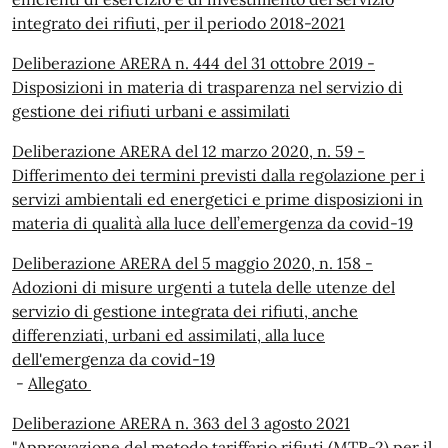
integrato dei rifiuti, per il periodo 2018-2021
Deliberazione ARERA n. 444 del 31 ottobre 2019 -
Disposizioni in materia di trasparenza nel servizio di
gestione dei rifiuti urbani e assimilati
Deliberazione ARERA del 12 marzo 2020, n. 59 -
Differimento dei termini previsti dalla regolazione per i
servizi ambientali ed energetici e prime disposizioni in
materia di qualità alla luce dell’emergenza da covid-19
Deliberazione ARERA del 5 maggio 2020, n. 158 -
Adozioni di misure urgenti a tutela delle utenze del
servizio di gestione integrata dei rifiuti, anche
differenziati, urbani ed assimilati, alla luce
dell'emergenza da covid-19
-
Allegato
Deliberazione ARERA n. 363 del 3 agosto 2021
"Approvazione del metodo tariffario rifiuti (MTR-2) per il