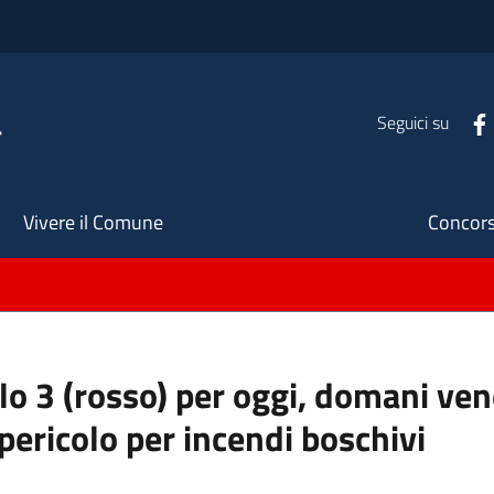
a
Seguici su
Seco
Vivere il Comune
Concors
llo 3 (rosso) per oggi, domani ve
pericolo per incendi boschivi