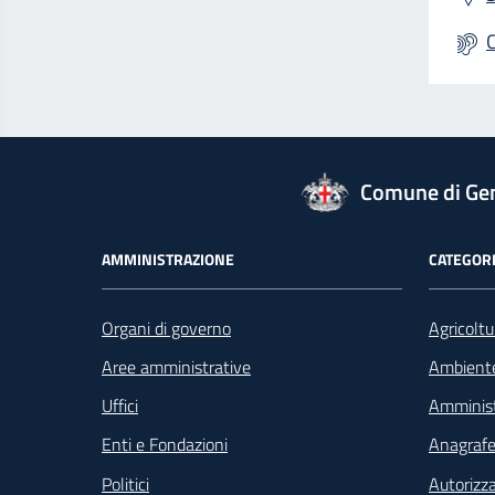
logo Unione Europea
Comune di Ge
Footer - Navigazione
AMMINISTRAZIONE
CATEGORI
Organi di governo
Agricoltu
Aree amministrative
Ambient
Uffici
Amminist
Enti e Fondazioni
Anagrafe 
Politici
Autorizza