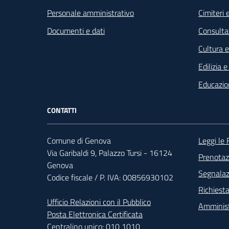
Personale amministrativo
Cimiteri e
Documenti e dati
Consultaz
Cultura 
Edilizia 
Educazio
CONTATTI
Foo
Comune di Genova
Leggi le
Via Garibaldi 9, Palazzo Tursi - 16124
Prenota
Genova
Segnalazi
Codice fiscale / P. IVA: 00856930102
Richiesta
Ufficio Relazioni con il Pubblico
Amminist
Posta Elettronica Certificata
Centralino unico:
010 1010