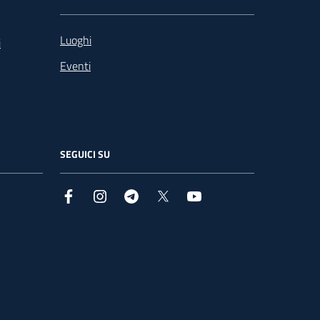
Luoghi
i
Eventi
SEGUICI SU
Facebook
Instagram
Telegram
X
YouTube