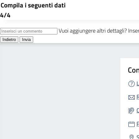
Con
L
R
S