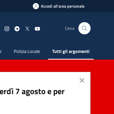
Accedi all'area personale
Cerca
Facebook
Instagram
Telegram
X
YouTube
ndaria
i
Polizia Locale
Tutti gli argomenti
nerdì 7 agosto e per