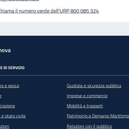
Chiama il numero verde dell'URP 800 085 324
nova
E DI SERVIZIO
ra e pesca
Giustizia e sicurezza pubblica
e
Imprese e commercio
razione
Mobilità e trasporti
e stato civile
Patrimonio e Demanio Marittimo
zioni
Relazioni con il pubblico