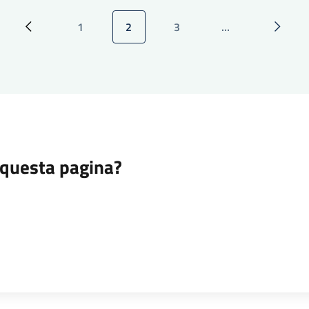
1
2
3
…
Pagina precedente
Pagina
Pagina attuale
Pagina
Pagina