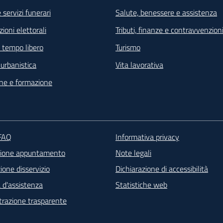
 servizi funerari
Salute, benessere e assistenza
ioni elettorali
Tributi, finanze e contravvenzion
e tempo libero
Turismo
e urbanistica
Vita lavorativa
ne e formazione
ter - Contatti
 FAQ
Informativa privacy
zione appuntamento
Note legali
one disservizio
Dichiarazione di accessibilità
 d'assistenza
Statistiche web
razione trasparente