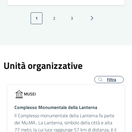
Paginazione
1
2
3
Pagina attuale
Pagina
Pagina
Pagina successiva
Unità organizzative
Filtra
MUSEI
Complesso Monumentale della Lanterna
Il Complesso monumentale della Lanterna fa parte
del Mu.MA.. La Lanterna, simbolo della città e alta
77 metri, la cui luce raggiunge 57 km di distanza, è il