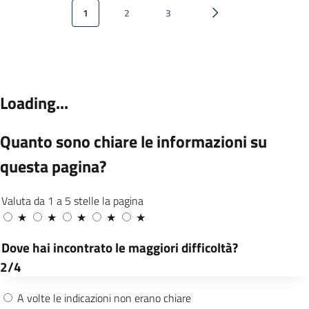
Paginazione
1
2
3
Pagina attuale
Pagina
Pagina
Pagina successiva