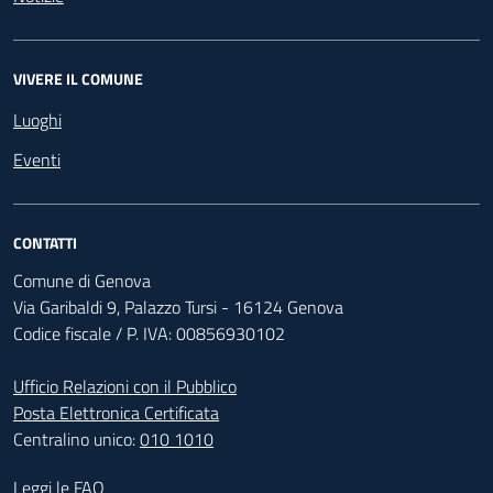
VIVERE IL COMUNE
Luoghi
Eventi
CONTATTI
Comune di Genova
Via Garibaldi 9, Palazzo Tursi - 16124 Genova
Codice fiscale / P. IVA: 00856930102
Ufficio Relazioni con il Pubblico
Posta Elettronica Certificata
Centralino unico:
010 1010
Footer - Contatti
Leggi le FAQ