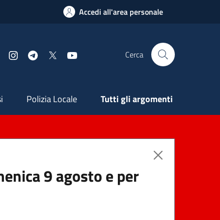
Accedi all'area personale
Cerca
Facebook
Instagram
Telegram
X
YouTube
ndaria
i
Polizia Locale
Tutti gli argomenti
menica 9 agosto e per