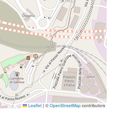
Leaflet
|
©
OpenStreetMap
contributors