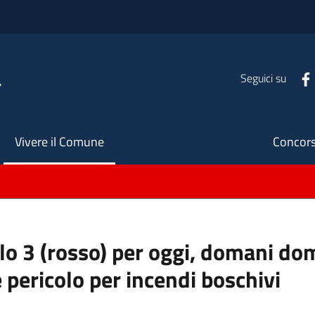
a
Seguici su
Seco
Vivere il Comune
Concors
ello 3 (rosso) per oggi, domani do
 pericolo per incendi boschivi