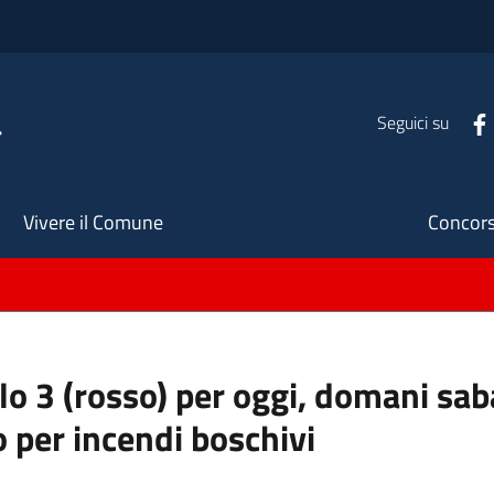
a
Seguici su
Seco
Vivere il Comune
Concors
ello 3 (rosso) per oggi, domani s
o per incendi boschivi