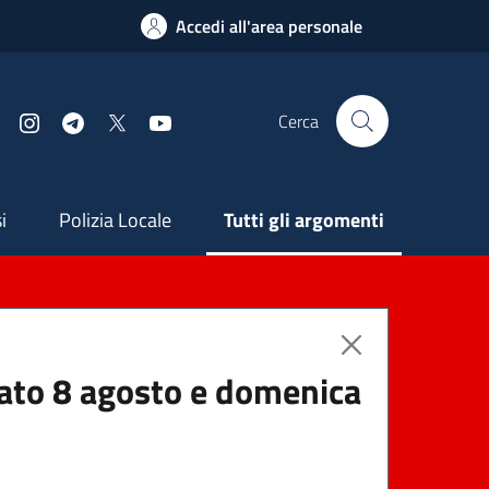
Accedi all'area personale
Cerca
Facebook
Instagram
Telegram
X
YouTube
ndaria
i
Polizia Locale
Tutti gli argomenti
abato 8 agosto e domenica