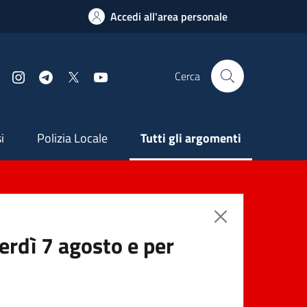
Accedi all'area personale
Cerca
Facebook
Instagram
Telegram
X
YouTube
ndaria
i
Polizia Locale
Tutti gli argomenti
nerdì 7 agosto e per