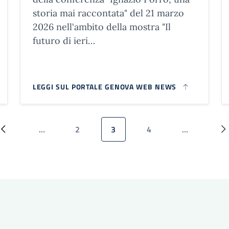
storia mai raccontata" del 21 marzo
2026 nell'ambito della mostra "Il
futuro di ieri…
LEGGI SUL PORTALE GENOVA WEB NEWS
…
2
3
4
…
Pagina precedente
Pagina
Pagina attuale
Pagina
P