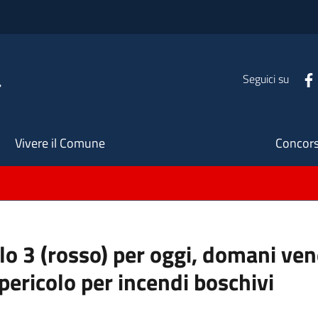
a
Seguici su
Seco
Vivere il Comune
Concors
llo 3 (rosso) per oggi, domani ve
pericolo per incendi boschivi