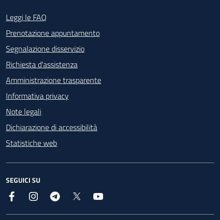
Footer - Contatti
Leggi le FAQ
Prenotazione appuntamento
Segnalazione disservizio
Richiesta d'assistenza
Amministrazione trasparente
Informativa privacy
Note legali
Dichiarazione di accessibilità
Statistiche web
SEGUICI SU
Facebook
Instagram
Telegram
X
YouTube