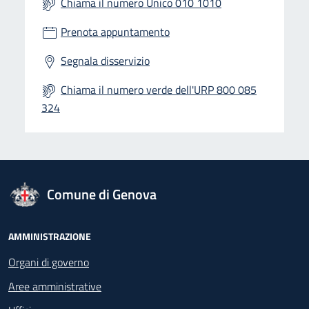
Chiama il numero Unico 010 1010
Prenota appuntamento
Segnala disservizio
Chiama il numero verde dell'URP 800 085
324
logo Unione Europea
Comune di Genova
Footer - Navigazione
AMMINISTRAZIONE
Organi di governo
Aree amministrative