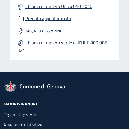
Chiama il numero Unico 010 1010
Prenota appuntamento
Segnala disservizio
Chiama il numero verde dell'URP 800 085
324
logo Unione Europea
Comune di Genova
Footer - Navigazione
AMMINISTRAZIONE
Organi di governo
Aree amministrative