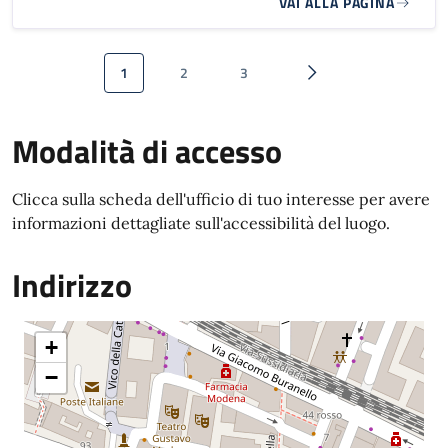
VAI ALLA PAGINA
Paginazione
1
2
3
Pagina attuale
Pagina
Pagina
Pagina successiva
Modalità di accesso
Clicca sulla scheda dell'ufficio di tuo interesse per avere
informazioni dettagliate sull'accessibilità del luogo.
Indirizzo
+
−