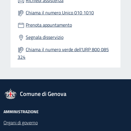
Richiedi assistenza
Chiama il numero Unico 010 1010
Prenota appuntamento
Segnala disservizio
Chiama il numero verde dell'URP 800 085
324
logo Unione Europea
Comune di Genova
Footer - Navigazione
AMMINISTRAZIONE
Organi di governo