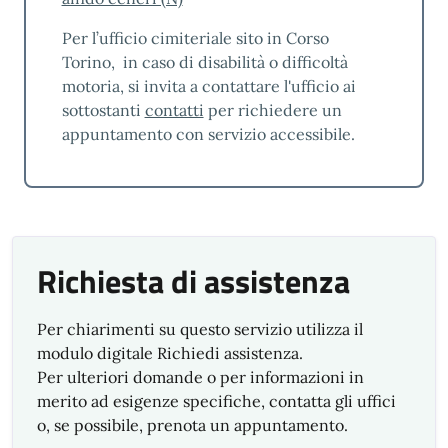
L’organizzazione persegue il miglioramento
Per l’ufficio cimiteriale sito in Corso
continuo dell’efficacia e dell’efficienza dei
Torino, in caso di disabilità o difficoltà
propri servizi a beneficio di tutte le parti
motoria, si invita a contattare l'ufficio ai
interessate.
sottostanti
contatti
per richiedere un
Nel rispetto di questo principio sono avviate
appuntamento con servizio accessibile.
per l’anno 2026 le seguenti azioni di
miglioramento:
DEMOGRAFICI - C.SO TORINO
Incentivare, tramite idonei strumenti di
Richiesta di assistenza
comunicazione, la presentazione delle
domande di iscrizione all’Albo Scrutatori,
Presidenti e Giudici Popolari tramite
Per chiarimenti su questo servizio utilizza il
strumenti informatici con l’obiettivo di
modulo digitale Richiedi assistenza.
ridurre la presentazione di domande
Per ulteriori domande o per informazioni in
cartacee a non oltre il 20% del totale
merito ad esigenze specifiche, contatta gli uffici
Estensione del periodo di iscrizione
o, se possibile, prenota un appuntamento.