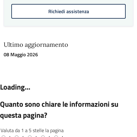
all’albo scrutatori di seggio
Incentivare, potenziando ulteriormente
Richiedi assistenza
gli strumenti di comunicazione,
l’inserimento sul proprio fascicolo
digitale dell’IBAN, ai fini del pagamento
del compenso per l’attività prestata
Ultimo aggiornamento
presso i seggi in qualità di Scrutatore,
Segretario o Presidente, senza che sia più
08 Maggio 2026
necessario per il cittadino recarsi
personalmente per il ritiro presso le filiali
bancarie. Percentuale auspicata 70%
Consolidamento del servizio demografico
attraverso l'introduzione di modalità
differenziate di erogazione, che
prevedono la possibilità di accesso libero,
mediante apposito sportello, il lunedì e il
venerdì, affiancato alla gestione delle
pratiche su appuntamento, al fine di
garantire un supporto qualificato e una