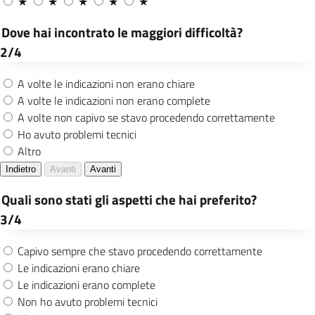
maggiore accessibilità ai servizi online
Offrire la possibilità di richiesta
certificazioni on line per tutti i comuni
italiani subentrati in ANPR attraverso
nuovo portale
Mantenimento del progetto “Cittadini si
nasce” grazie al quale i neogenitori
possono ottenere l’attribuzione del
Codice Fiscale al neonato direttamente
presso gli ospedali, con conseguente
possibilità di scegliere il pediatra
Incremento dei database di Anagrafe e
Stato Civile attraverso l’inserimento
digitale degli atti e l’individuazione di
soluzioni semplificative volte a garantire
l’attività di digitalizzazione delle pratiche
anagrafiche e della certificazione di stato
civile
Continuazione dell’analisi e progressiva