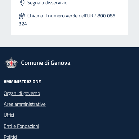
Segnala disservizio
Chiama il numero verde dell'URP 800 085
324
logo Unione Europea
Comune di Genova
Footer - Navigazione
AMMINISTRAZIONE
Organi di governo
Aree amministrative
Uffici
Enti e Fondazioni
Politici