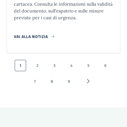
cartacea. Consulta le informazioni sulla validità
del documento, sull'espatrio e sulle misure
previste per i casi di urgenza.
VAI ALLA NOTIZIA
Paginazione
1
2
3
4
5
6
Pagina attuale
Pagina
Pagina
Pagina
Pagina
Pagina
7
8
9
Pagina
Pagina
Pagina
Pagina successiva