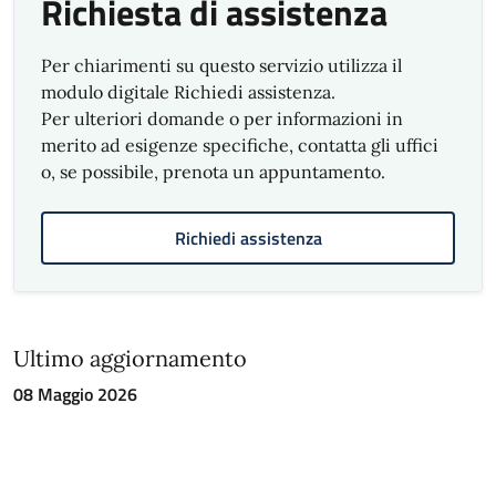
Richiesta di assistenza
Risultati qualità servizi Municipio II Centro
Ovest 2025
Per chiarimenti su questo servizio utilizza il
Risultati qualità servizi Municipio III Bassa Val
modulo digitale Richiedi assistenza.
Bisagno 2025
Per ulteriori domande o per informazioni in
merito ad esigenze specifiche, contatta gli uffici
Risultati qualità servizi Municipio IV Media
o, se possibile, prenota un appuntamento.
Val Bisagno 2025
Risultati qualità servizi Municipio V
Richiedi assistenza
Valpolcevera 2025
Risultati qualità servizi Municipio VI Medio
Ponente 2025
Ultimo aggiornamento
Risultati qualità servizi Municipio VII
08 Maggio 2026
Ponente 2025
Risultati qualità servizi Municipio VIII Medio
Levante 2025