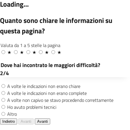
Risultati qualità servizi Municipio IX Levante
2025
Azioni di miglioramento
in corso
L’organizzazione persegue il miglioramento
continuo dell’efficacia e dell’efficienza dei
propri servizi a beneficio di tutte le parti
interessate.
Nel rispetto di questo principio sono avviate
per l’anno 2026 le seguenti azioni di
miglioramento:
DEMOGRAFICI - C.SO TORINO
Incentivare, tramite idonei strumenti di
comunicazione, la presentazione delle
domande di iscrizione all’Albo Scrutatori,