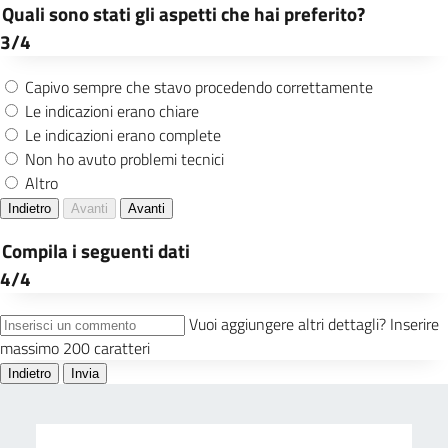
Presidenti e Giudici Popolari tramite
strumenti informatici con l’obiettivo di
ridurre la presentazione di domande
cartacee a non oltre il 20% del totale
Estensione del periodo di iscrizione
all’albo scrutatori di seggio
Incentivare, potenziando ulteriormente
gli strumenti di comunicazione,
l’inserimento sul proprio fascicolo
digitale dell’IBAN, ai fini del pagamento
del compenso per l’attività prestata
presso i seggi in qualità di Scrutatore,
Segretario o Presidente, senza che sia più
necessario per il cittadino recarsi
personalmente per il ritiro presso le filiali
bancarie. Percentuale auspicata 70%
Consolidamento del servizio demografico
attraverso l'introduzione di modalità
differenziate di erogazione, che