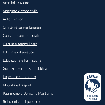
Amministrazione
Mantenimento dell’Agenda Digitale,
strumento attraverso il quale è possibile
Anagrafe e stato civile
prenotare 15 servizi per i quali è richiesta
Autorizzazioni
la presenza. L’accesso su appuntamento
consente al cittadino un notevole
Cimiteri e servizi funerari
risparmio di tempo, garantendo un
Consultazioni elettorali
servizio senza code
Avvio del processo di dematerializzazione
Cultura e tempo libero
degli atti di Stato Civile con l’ingresso
Edilizia e urbanistica
nell’Archivio Nazionale informatizzato dei
registri dello Stato Civile (ANSC)
Educazione e formazione
Consolidamento dell’Utilizzo dell’app IO
Giustizia e sicurezza pubblica
per servizio informativo agli utenti.
Imprese e commercio
MUNICIPI
Mobilità e trasporti
Mantenimento negli uffici municipali
Patrimonio e Demanio Marittimo
della differenziazione dell’erogazione del
Relazioni con il pubblico
servizio demografico attraverso