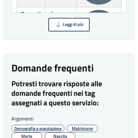
Tempo di
Consegna
rilascio
entro 30
giorni (per
100%
certificati
con
particolari
ricerche
Domande frequenti
d'archivio)
Tempo di
Spedizione
Potresti trovare risposte alle
spedizione
entro 3
domande frequenti nei tag
giorni (per i
100%
certificati
assegnati a questo servizio:
con
consegna a
Argomenti
domicilio o
Demografia e popolazione
Matrimonio
ritiro presso
Morte
Nascita
la sede