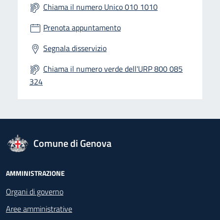
Chiama il numero Unico 010 1010
Prenota appuntamento
Segnala disservizio
Chiama il numero verde dell'URP 800 085
324
logo Unione Europea
Comune di Genova
Footer - Navigazione
AMMINISTRAZIONE
Organi di governo
Aree amministrative