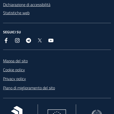
Dichiarazione di accessibilità
Statistiche web
SEGUICI SU
Facebook
Instagram
Telegram
X
YouTube
Footer
Mappa del sito
Cookie policy
Privacy policy
Piano di miglioramento del sito
, apre in una nuova scheda
, apre in una nuova scheda
, apre in una nuova 