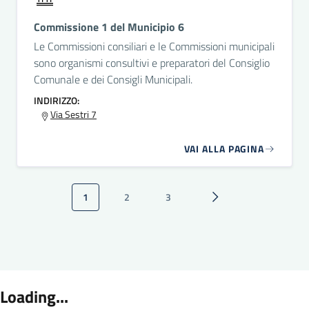
Commissione 1 del Municipio 6
Le Commissioni consiliari e le Commissioni municipali
sono organismi consultivi e preparatori del Consiglio
Comunale e dei Consigli Municipali.
INDIRIZZO:
Via Sestri 7
VAI ALLA PAGINA
Paginazione
1
2
3
Pagina attuale
Pagina
Pagina
Pagina successiva