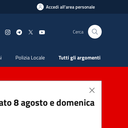
Accedi all'area personale
Cerca
Facebook
Instagram
Telegram
X
YouTube
ndaria
i
Polizia Locale
Tutti gli argomenti
abato 8 agosto e domenica