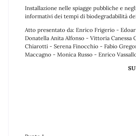
Installazione nelle spiagge pubbliche e negli
informativi dei tempi di biodegradabilità dei
Atto presentato da: Enrico Frigerio - Edo
Donatella Anita Alfonso - Vittoria Canessa 
Chiarotti - Serena Finocchio - Fabio Greg
Maccagno - Monica Russo - Enrico Vassallo
SUPPLEMENTO ORD
DEL CONSIGLI
09 luglio 2026
PROCEDURA D