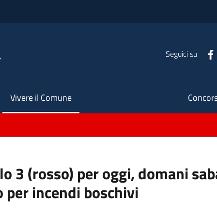
a
Seguici su
Seco
Vivere il Comune
Concors
ello 3 (rosso) per oggi, domani s
o per incendi boschivi