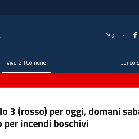
a
Seguici su
Seco
Vivere il Comune
Concors
ello 3 (rosso) per oggi, domani s
o per incendi boschivi