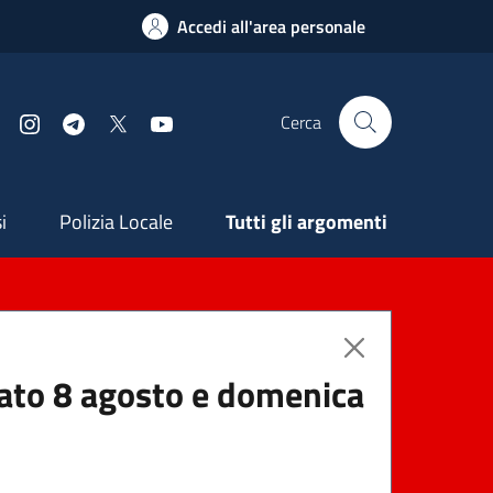
Accedi all'area personale
Cerca
Facebook
Instagram
Telegram
X
YouTube
ndaria
i
Polizia Locale
Tutti gli argomenti
abato 8 agosto e domenica