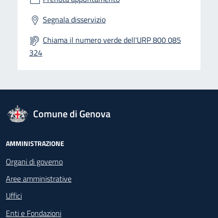
Segnala disservizio
Chiama il numero verde dell'URP 800 085
324
logo Unione Europea
Comune di Genova
Footer - Navigazione
AMMINISTRAZIONE
Organi di governo
Aree amministrative
Uffici
Enti e Fondazioni