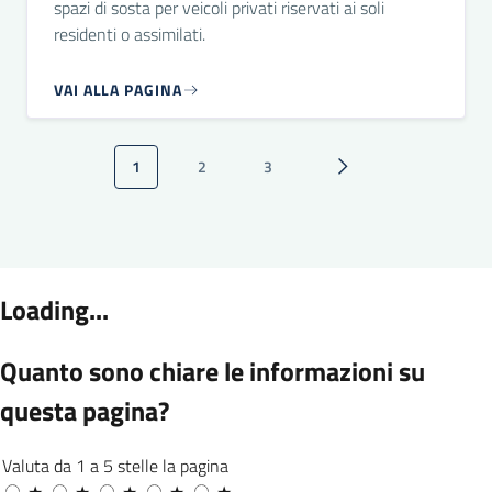
spazi di sosta per veicoli privati riservati ai soli
residenti o assimilati.
VAI ALLA PAGINA
Paginazione
1
2
3
Pagina attuale
Pagina
Pagina
Pagina successiva