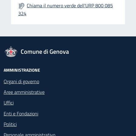
Chiama il numero verde dell'URP 800 085
324
logo Unione Europea
Comune di Genova
Footer - Navigazione
AMMINISTRAZIONE
Organi di governo
Aree amministrative
Uffici
Enti e Fondazioni
Politici
Personale amministrativo