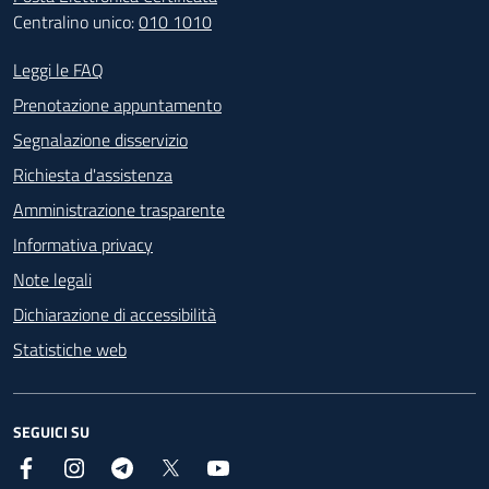
Centralino unico:
010 1010
Footer - Contatti
Leggi le FAQ
Prenotazione appuntamento
Segnalazione disservizio
Richiesta d'assistenza
Amministrazione trasparente
Informativa privacy
Note legali
Dichiarazione di accessibilità
Statistiche web
SEGUICI SU
Facebook
Instagram
Telegram
X
YouTube