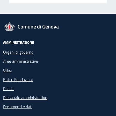
logo Unione Europea
Comune di Genova
Footer - Navigazione
AMMINISTRAZIONE
Organi di governo
Aree amministrative
Uffici
Enti e Fondazioni
Politici
Personale amministrativo
Documenti e dati