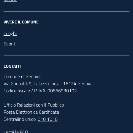
VIVERE IL COMUNE
Luoghi
Eventi
CONTATTI
Comune di Genova
Via Garibaldi 9, Palazzo Tursi - 16124 Genova
Codice fiscale / P. IVA: 00856930102
Ufficio Relazioni con il Pubblico
Posta Elettronica Certificata
Centralino unico:
010 1010
Footer - Contatti
Leggi le FAQ