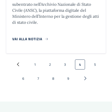
subentrato nell’Archivio Nazionale di Stato
Civile (ANSC), la piattaforma digitale del
Ministero dell’Interno per la gestione degli atti
di stato civile.
VAI ALLA NOTIZIA
Paginazione
1
2
3
4
5
Pagina precedente
Pagina
Pagina
Pagina
Pagina attuale
Pagina
6
7
8
9
Pagina
Pagina
Pagina
Pagina
Pagina successiva