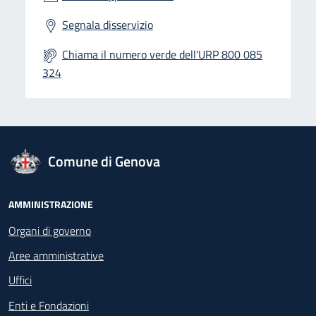
Segnala disservizio
Chiama il numero verde dell'URP 800 085
324
logo Unione Europea
Comune di Genova
Footer - Navigazione
AMMINISTRAZIONE
Organi di governo
Aree amministrative
Uffici
Enti e Fondazioni