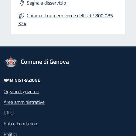
Segnala disservizio
Chiama il numero verde dell'URP 800 085
324
logo Unione Europea
Comune di Genova
Footer - Navigazione
AMMINISTRAZIONE
Organi di governo
Aree amministrative
Uffici
Enti e Fondazioni
Politici