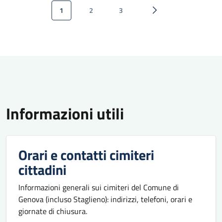
Paginazione
1
2
3
Pagina attuale
Pagina
Pagina
Pagina successiva
Informazioni utili
Orari e contatti cimiteri
cittadini
Informazioni generali sui cimiteri del Comune di
Genova (incluso Staglieno): indirizzi, telefoni, orari e
giornate di chiusura.