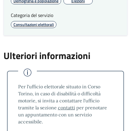
Demografia e popolazione
Elezioni
PARZIALMENTE INACCESSIBILE
Categoria del servizio
Risultati monitoraggio
Consultazioni elettorali
standard qualità
Risultati qualità servizi Demografici 2025
Ulteriori informazioni
Azioni di miglioramento
in corso
L’organizzazione persegue il miglioramento
continuo dell’efficacia e dell’efficienza dei
Per l'ufficio elettorale situato in Corso
propri servizi a beneficio di tutte le parti
Torino, in caso di disabilità o difficoltà
interessate.
motorie, si invita a contattare l'ufficio
Nel rispetto di questo principio sono avviate
tramite la sezione
contatti
per prenotare
per l’anno 2026 le seguenti azioni di
un appuntamento con un servizio
miglioramento:
accessibile.