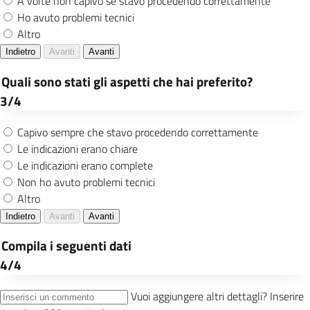
presso gli ospedali, con conseguente
possibilità di scegliere il pediatra
Incremento dei database di Anagrafe e
Stato Civile attraverso l’inserimento
digitale degli atti e l’individuazione di
soluzioni semplificative volte a garantire
l’attività di digitalizzazione delle pratiche
anagrafiche e della certificazione di stato
civile
Continuazione dell’analisi e progressiva
dismissione dell’archivio cartaceo
Elettorale
Adozione di strumenti per migliorare
l’accessibilità fisica agli uffici e servizi
anche a persone con disabilità
Aggiornamento sul sito web del Comune
di Genova delle informazioni
sull’accessibilità per le persone con
disabilità