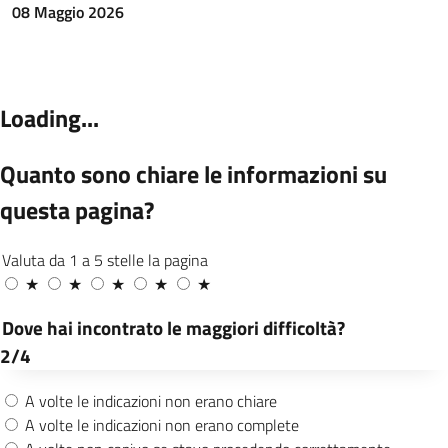
personalmente per il ritiro presso le filiali
08 Maggio 2026
bancarie. Percentuale auspicata 70%
Consolidamento del servizio demografico
attraverso l'introduzione di modalità
differenziate di erogazione, che
prevedono la possibilità di accesso libero,
mediante apposito sportello, il lunedì e il
venerdì, affiancato alla gestione delle
pratiche su appuntamento, al fine di
garantire un supporto qualificato e una
maggiore accessibilità ai servizi online
Offrire la possibilità di richiesta
certificazioni on line per tutti i comuni
italiani subentrati in ANPR attraverso
nuovo portale
Mantenimento del progetto “Cittadini si
nasce” grazie al quale i neogenitori
possono ottenere l’attribuzione del
Codice Fiscale al neonato direttamente