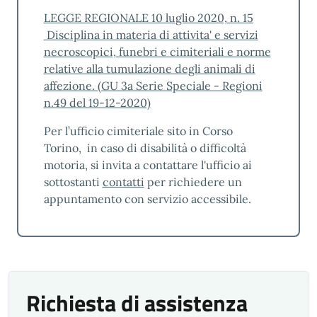
LEGGE REGIONALE 10 luglio 2020, n. 15
Disciplina in materia di attivita' e servizi
necroscopici, funebri e cimiteriali e norme
relative alla tumulazione degli animali di
affezione. (GU 3a Serie Speciale - Regioni
n.49 del 19-12-2020)
Per l’ufficio cimiteriale sito in Corso
Torino, in caso di disabilità o difficoltà
motoria, si invita a contattare l'ufficio ai
sottostanti
contatti
per richiedere un
appuntamento con servizio accessibile.
Richiesta di assistenza