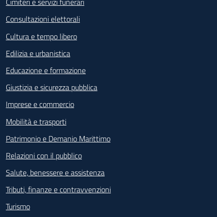
miglioramento della qualità della
Cimiteri e servizi funerari
progettazione, implementazione, valutazione,
Consultazioni elettorali
comunicazione e verifica dei processi.
Cultura e tempo libero
Risultati Focus Group Accessibilità 2024
Edilizia e urbanistica
Risultati Focus Group Giuramento
Educazione e formazione
cittadinanza 2024
Giustizia e sicurezza pubblica
Suggerimenti e Reclami
Imprese e commercio
SegnalaCi
Mobilità e trasporti
Patrimonio e Demanio Marittimo
Relazioni con il pubblico
Salute, benessere e assistenza
Tributi, finanze e contravvenzioni
Turismo