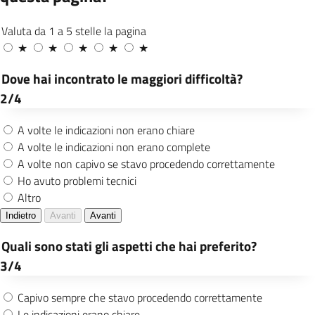
Offrire la possibilità di richiesta
certificazioni on line per tutti i comuni
italiani subentrati in ANPR attraverso
nuovo portale
Mantenimento del progetto “Cittadini si
nasce” grazie al quale i neogenitori
possono ottenere l’attribuzione del
Codice Fiscale al neonato direttamente
presso gli ospedali, con conseguente
possibilità di scegliere il pediatra
Incremento dei database di Anagrafe e
Stato Civile attraverso l’inserimento
digitale degli atti e l’individuazione di
soluzioni semplificative volte a garantire
l’attività di digitalizzazione delle pratiche
anagrafiche e della certificazione di stato
civile
Continuazione dell’analisi e progressiva
dismissione dell’archivio cartaceo