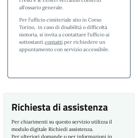
I resti e le ceneri verranno conferiti
continuo dell’efficacia e dell’efficienza dei
all'ossario generale.
propri servizi a beneficio di tutte le parti
Per l’ufficio cimiteriale sito in Corso
interessate.
Torino, in caso di disabilità o difficoltà
Nel rispetto di questo principio sono avviate
motoria, si invita a contattare l'ufficio ai
per l’anno 2026 le seguenti azioni di
sottostanti
contatti
per richiedere un
miglioramento:
appuntamento con servizio accessibile.
DEMOGRAFICI - C.SO TORINO
Incentivare, tramite idonei strumenti di
comunicazione, la presentazione delle
domande di iscrizione all’Albo Scrutatori,
Presidenti e Giudici Popolari tramite
strumenti informatici con l’obiettivo di
Richiesta di assistenza
ridurre la presentazione di domande
cartacee a non oltre il 20% del totale
Per chiarimenti su questo servizio utilizza il
Estensione del periodo di iscrizione
modulo digitale Richiedi assistenza.
all’albo scrutatori di seggio
Per ulteriori domande o per informazioni in