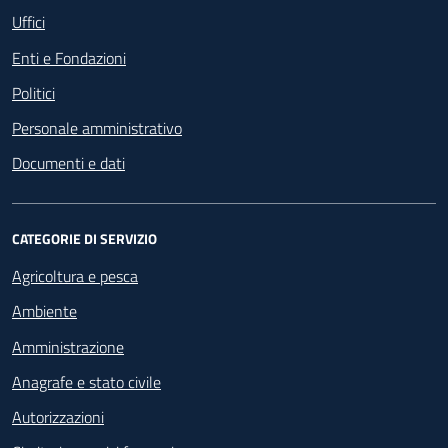
Aggiornamento delle informazioni
Uffici
sull’accessibilità per le persone con
disabilità, presenti sul sito web del
Enti e Fondazioni
Comune di Genova
Politici
Aggiornamento del Piano di Eliminazione
delle Barriere Architettoniche – PEBA in
Personale amministrativo
merito agli edifici in cui vengono erogati
Documenti e dati
i servizi
Mantenimento del progetto “Genova Sea
Inclusion” al fine di garantire a tutti
CATEGORIE DI SERVIZIO
l’accesso alle spiagge del litorale
genovese, attraverso la realizzazione di
Agricoltura e pesca
spazi attrezzati e il supporto di personale
Ambiente
idoneo e formato a tale scopo
Amministrazione
Stakeholder Engagement
Anagrafe e stato civile
Sono avviati periodicamente, percorsi di
Autorizzazioni
stakeholder engagement per il