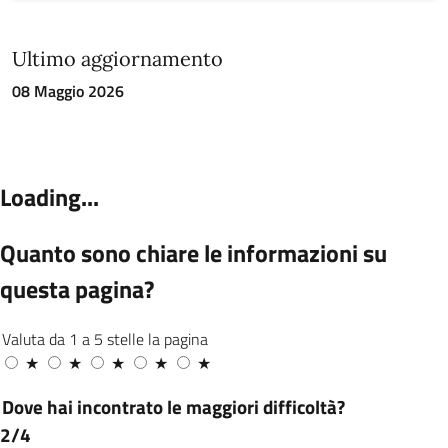
gli strumenti di comunicazione,
l’inserimento sul proprio fascicolo
Ultimo aggiornamento
digitale dell’IBAN, ai fini del pagamento
del compenso per l’attività prestata
08 Maggio 2026
presso i seggi in qualità di Scrutatore,
Segretario o Presidente, senza che sia più
necessario per il cittadino recarsi
personalmente per il ritiro presso le filiali
bancarie. Percentuale auspicata 70%
Consolidamento del servizio demografico
attraverso l'introduzione di modalità
differenziate di erogazione, che
prevedono la possibilità di accesso libero,
mediante apposito sportello, il lunedì e il
venerdì, affiancato alla gestione delle
pratiche su appuntamento, al fine di
garantire un supporto qualificato e una
maggiore accessibilità ai servizi online
Offrire la possibilità di richiesta