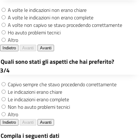
certificazioni on line per tutti i comuni
italiani subentrati in ANPR attraverso
nuovo portale
Mantenimento del progetto “Cittadini si
nasce” grazie al quale i neogenitori
possono ottenere l’attribuzione del
Codice Fiscale al neonato direttamente
presso gli ospedali, con conseguente
possibilità di scegliere il pediatra
Incremento dei database di Anagrafe e
Stato Civile attraverso l’inserimento
digitale degli atti e l’individuazione di
soluzioni semplificative volte a garantire
l’attività di digitalizzazione delle pratiche
anagrafiche e della certificazione di stato
civile
Continuazione dell’analisi e progressiva
dismissione dell’archivio cartaceo