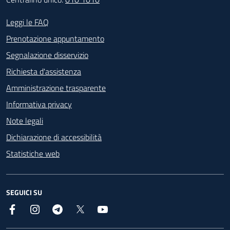
Footer - Contatti
Leggi le FAQ
Prenotazione appuntamento
Segnalazione disservizio
Richiesta d'assistenza
Amministrazione trasparente
Informativa privacy
Note legali
Dichiarazione di accessibilità
Statistiche web
SEGUICI SU
Facebook
Instagram
Telegram
X
YouTube