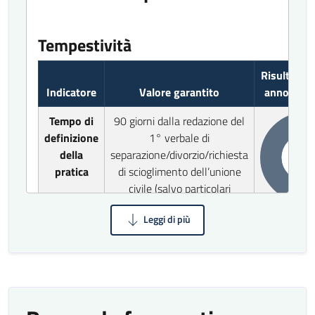
Tempestività
Risultati r
Indicatore
Valore garantito
anno prec
Tempo di
90 giorni dalla redazione del
definizione
1° verbale di
della
separazione/divorzio/richiesta
100
pratica
di scioglimento dell’unione
civile (salvo particolari
esigenze istruttorie)
Livello di accessibilità al servizio per le
persone con disabilità motoria
PARZIALMENTE INACCESSIBILE*