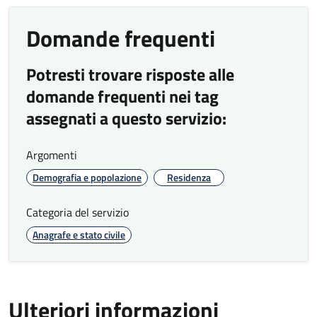
Indicatore
garantito
precedente
Domande frequenti
Sportello
Mantenimento
Standard di
assistenza
dello sportello
nuova
Potresti trovare risposte alle
pratiche
c/o C.so Torino
introduzione - I
domande frequenti nei tag
on line
dati saranno
disponibili nel
assegnati a questo servizio:
2026
Argomenti
Demografia e popolazione
Residenza
Livello di accessibilità al servizio per le
persone con disabilità motoria dello
Categoria del servizio
sportello assistenza pratiche on line
Anagrafe e stato civile
PARZIALMENTE INACCESSIBILE*
*I servizi erogati dall’ufficio saranno resi
Ulteriori informazioni
esclusivamente su prenotazione presso lo