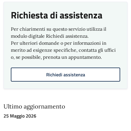
Risultati qualità servizi Municipio IV Media
Richiesta di assistenza
Val Bisagno 2025
Risultati qualità servizi Municipio V
Per chiarimenti su questo servizio utilizza il
Valpolcevera 2025
modulo digitale Richiedi assistenza.
Per ulteriori domande o per informazioni in
Risultati qualità servizi Municipio VI Medio
merito ad esigenze specifiche, contatta gli uffici
Ponente 2025
o, se possibile, prenota un appuntamento.
Risultati qualità servizi Municipio VII
Ponente 2025
Richiedi assistenza
Risultati qualità servizi Municipio VIII Medio
Levante 2025
Risultati qualità servizi Municipio IX Levante
Ultimo aggiornamento
2025
25 Maggio 2026
Azioni di miglioramento
in corso