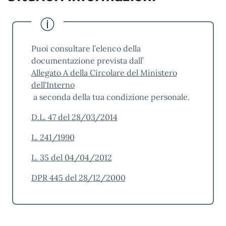
sportello pratiche online sito al piano terra
stanza n. 4 accessibile con servoscale
Livello di accessibilità al servizio per le
persone con disabilità sensoriale
Puoi consultare l’elenco della
documentazione prevista dall’
ACCESSIBILE
Allegato A della Circolare del Ministero
dell'Interno
Risultati monitoraggio
a seconda della tua condizione personale.
standard qualità
D.L. 47 del 28/03/2014
Risultati qualità servizi Demografici 2025
L. 241/1990
Risultati qualità servizi Municipio I 2025
L. 35 del 04/04/2012
Risultati qualità servizi Municipio II Centro
DPR 445 del 28/12/2000
Ovest 2025
Risultati qualità servizi Municipio III Bassa Val
Bisagno 2025