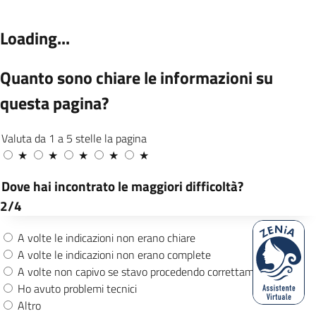
L’organizzazione persegue il miglioramento
continuo dell’efficacia e dell’efficienza dei
propri servizi a beneficio di tutte le parti
interessate.
Nel rispetto di questo principio sono avviate
per l’anno 2026 le seguenti azioni di
miglioramento:
DEMOGRAFICI - C.SO TORINO
Incentivare, tramite idonei strumenti di
comunicazione, la presentazione delle
domande di iscrizione all’Albo Scrutatori,
Presidenti e Giudici Popolari tramite
strumenti informatici con l’obiettivo di
ridurre la presentazione di domande
cartacee a non oltre il 20% del totale
Estensione del periodo di iscrizione