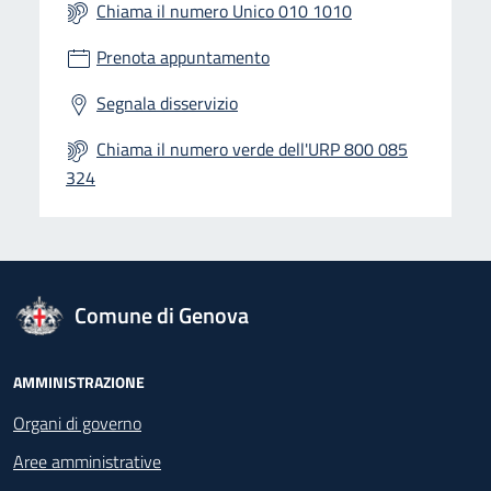
Chiama il numero Unico 010 1010
Prenota appuntamento
Segnala disservizio
Chiama il numero verde dell'URP 800 085
324
logo Unione Europea
Comune di Genova
Footer - Navigazione
AMMINISTRAZIONE
Organi di governo
Aree amministrative