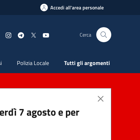
Accedi all'area personale
Cerca
Facebook
Instagram
Telegram
X
YouTube
ndaria
i
Polizia Locale
Tutti gli argomenti
nerdì 7 agosto e per