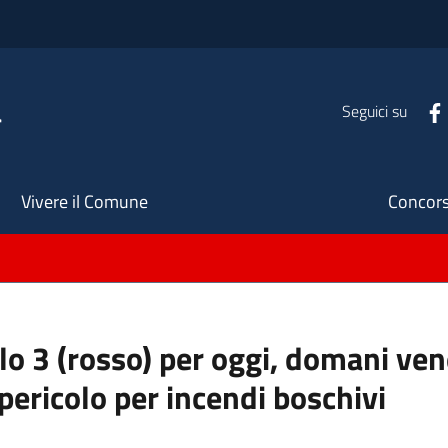
a
Seguici su
Seco
Vivere il Comune
Concors
llo 3 (rosso) per oggi, domani ve
pericolo per incendi boschivi