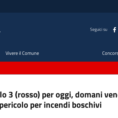
a
Seguici su
Seco
Vivere il Comune
Concors
llo 3 (rosso) per oggi, domani ve
pericolo per incendi boschivi