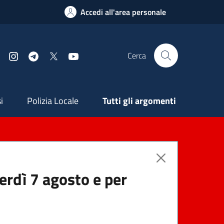
Accedi all'area personale
Cerca
Facebook
Instagram
Telegram
X
YouTube
ndaria
i
Polizia Locale
Tutti gli argomenti
nerdì 7 agosto e per