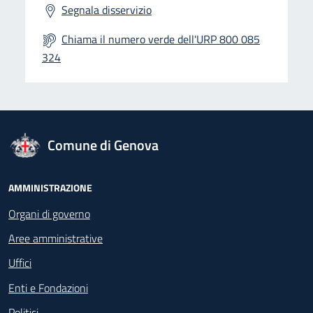
Segnala disservizio
Chiama il numero verde dell'URP 800 085
324
logo Unione Europea
Comune di Genova
Footer - Navigazione
AMMINISTRAZIONE
Organi di governo
Aree amministrative
Uffici
Enti e Fondazioni
Politici