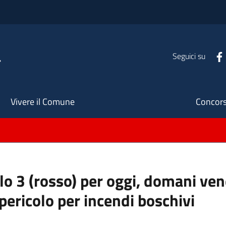
a
Seguici su
Seco
Vivere il Comune
Concors
llo 3 (rosso) per oggi, domani ve
pericolo per incendi boschivi