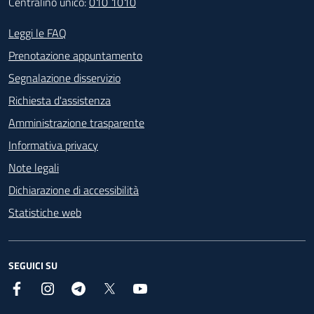
Centralino unico:
010 1010
Footer - Contatti
Leggi le FAQ
Prenotazione appuntamento
Segnalazione disservizio
Richiesta d'assistenza
Amministrazione trasparente
Informativa privacy
Note legali
Dichiarazione di accessibilità
Statistiche web
SEGUICI SU
Facebook
Instagram
Telegram
X
YouTube