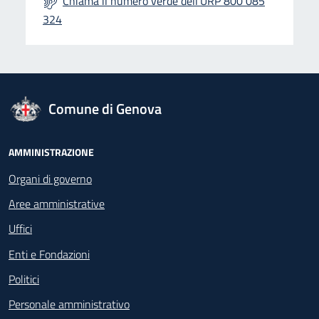
Chiama il numero verde dell'URP 800 085
324
logo Unione Europea
Comune di Genova
Footer - Navigazione
AMMINISTRAZIONE
Organi di governo
Aree amministrative
Uffici
Enti e Fondazioni
Politici
Personale amministrativo