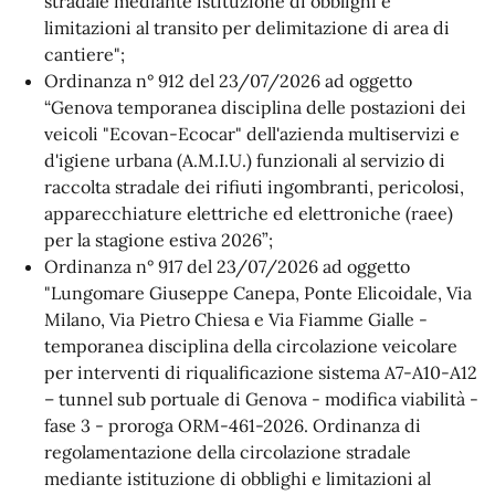
stradale mediante istituzione di obblighi e
limitazioni al transito per delimitazione di area di
cantiere";
Ordinanza n° 912 del 23/07/2026 ad oggetto
“Genova temporanea disciplina delle postazioni dei
veicoli "Ecovan-Ecocar" dell'azienda multiservizi e
d'igiene urbana (A.M.I.U.) funzionali al servizio di
raccolta stradale dei rifiuti ingombranti, pericolosi,
apparecchiature elettriche ed elettroniche (raee)
per la stagione estiva 2026”;
Ordinanza n° 917 del 23/07/2026 ad oggetto
"
Lungomare Giuseppe Canepa, Ponte Elicoidale, Via
Milano, Via Pietro Chiesa e Via Fiamme Gialle -
temporanea disciplina della circolazione veicolare
per interventi di riqualificazione sistema A7-A10-A12
– tunnel sub portuale di Genova - modifica viabilità -
fase 3 - proroga ORM-461-2026. Ordinanza di
regolamentazione della circolazione stradale
mediante istituzione di obblighi e limitazioni al