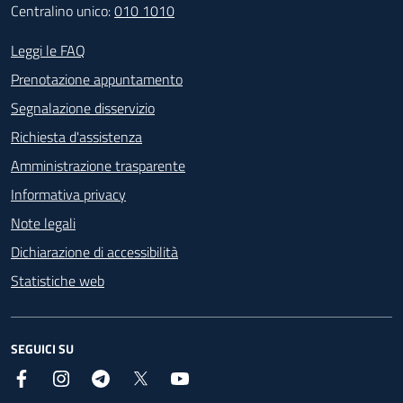
Centralino unico:
010 1010
Footer - Contatti
Leggi le FAQ
Prenotazione appuntamento
Segnalazione disservizio
Richiesta d'assistenza
Amministrazione trasparente
Informativa privacy
Note legali
Dichiarazione di accessibilità
Statistiche web
SEGUICI SU
Facebook
Instagram
Telegram
X
YouTube