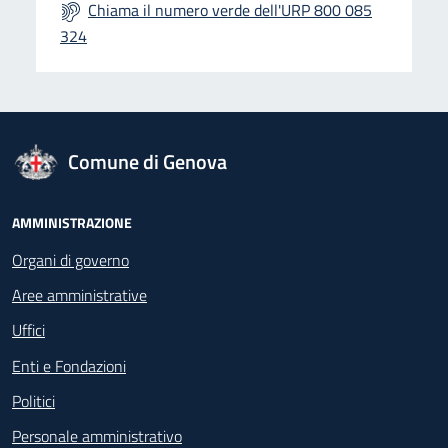
Chiama il numero verde dell'URP 800 085
324
logo Unione Europea
Comune di Genova
Footer - Navigazione
AMMINISTRAZIONE
Organi di governo
Aree amministrative
Uffici
Enti e Fondazioni
Politici
Personale amministrativo