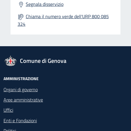
Segnala disservizio
Chiama il numero verde dell'URP 800 085
324
logo Unione Europea
Comune di Genova
Footer - Navigazione
AMMINISTRAZIONE
Organi di governo
Aree amministrative
Uffici
Enti e Fondazioni
Politici