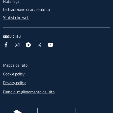
Note legali
Dichiarazione di accessibilità
Statistiche web
SEGUICI SU
Facebook
Instagram
Telegram
X
YouTube
Footer
Mappa del sito
Cookie policy
Privacy policy
Piano di miglioramento del sito
, apre in una nuova scheda
, apre in una nuova scheda
, apre in una nuova 