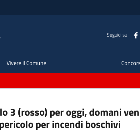
a
Seguici su
Seco
Vivere il Comune
Concors
llo 3 (rosso) per oggi, domani ve
pericolo per incendi boschivi