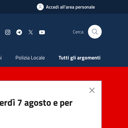
Accedi all'area personale
Cerca
Facebook
Instagram
Telegram
X
YouTube
ndaria
i
Polizia Locale
Tutti gli argomenti
nerdì 7 agosto e per