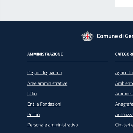
logo Unione Europea
Comune di Ge
Footer - Navigazione
AMMINISTRAZIONE
CATEGORI
Organi di governo
Agricoltu
Aree amministrative
Ambient
Uffici
Amminist
Enti e Fondazioni
Anagrafe 
Politici
Autorizza
Personale amministrativo
Cimiteri e