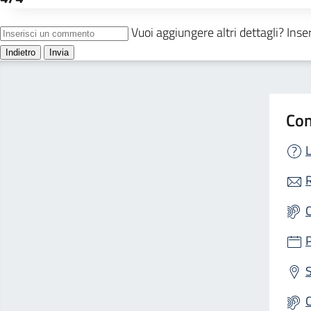
Con
L
R
S