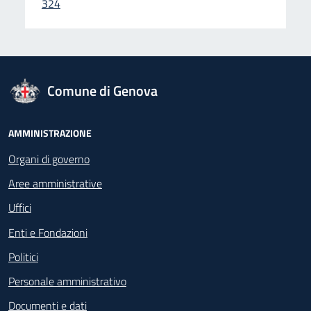
324
logo Unione Europea
Comune di Genova
Footer - Navigazione
AMMINISTRAZIONE
Organi di governo
Aree amministrative
Uffici
Enti e Fondazioni
Politici
Personale amministrativo
Documenti e dati