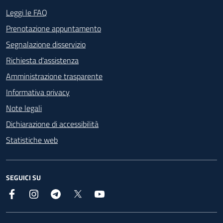
Footer - Contatti
Leggi le FAQ
Prenotazione appuntamento
Segnalazione disservizio
Richiesta d'assistenza
Amministrazione trasparente
Informativa privacy
Note legali
Dichiarazione di accessibilità
Statistiche web
SEGUICI SU
Facebook
Instagram
Telegram
X
YouTube
Footer