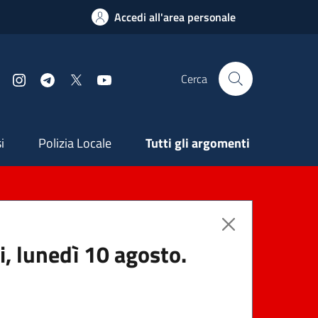
Accedi all'area personale
Cerca
Facebook
Instagram
Telegram
X
YouTube
ndaria
i
Polizia Locale
Tutti gli argomenti
i, lunedì 10 agosto.