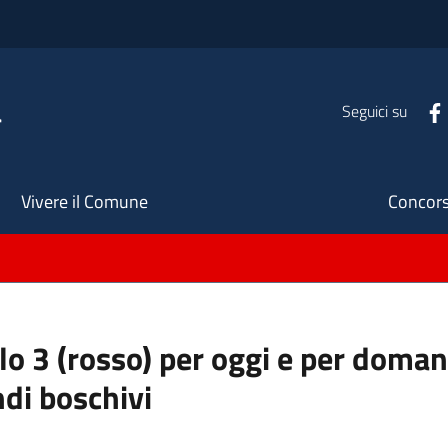
a
Seguici su
Seco
Vivere il Comune
Concors
llo 3 (rosso) per oggi e per doman
ndi boschivi