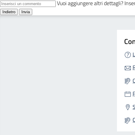
Con
L
R
S