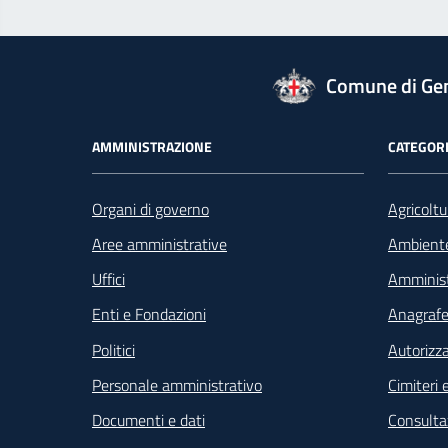
logo Unione Europea
Comune di Ge
Footer - Navigazione
AMMINISTRAZIONE
CATEGORI
Organi di governo
Agricoltu
Aree amministrative
Ambient
Uffici
Amminist
Enti e Fondazioni
Anagrafe 
Politici
Autorizza
Personale amministrativo
Cimiteri e
Documenti e dati
Consultaz