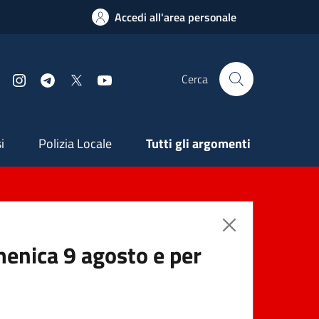
Accedi all'area personale
Cerca
Facebook
Instagram
Telegram
X
YouTube
ndaria
i
Polizia Locale
Tutti gli argomenti
menica 9 agosto e per