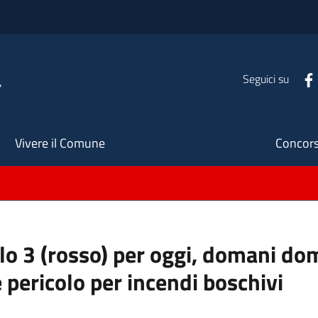
a
Seguici su
Seco
Vivere il Comune
Concors
ello 3 (rosso) per oggi, domani do
 pericolo per incendi boschivi